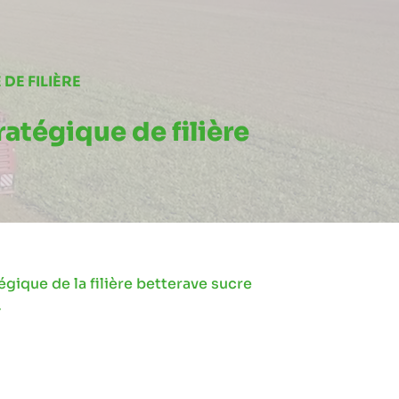
DE FILIÈRE
atégique de filière
gique de la filière betterave sucre
»