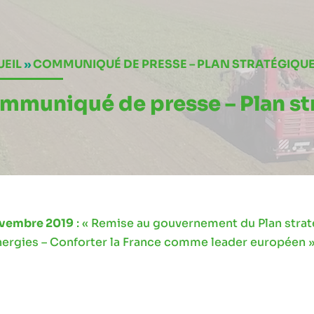
EIL
»
COMMUNIQUÉ DE PRESSE – PLAN STRATÉGIQUE 
mmuniqué de presse – Plan str
ovembre 2019
: « Remise au gouvernement du Plan straté
ergies – Conforter la France comme leader européen 