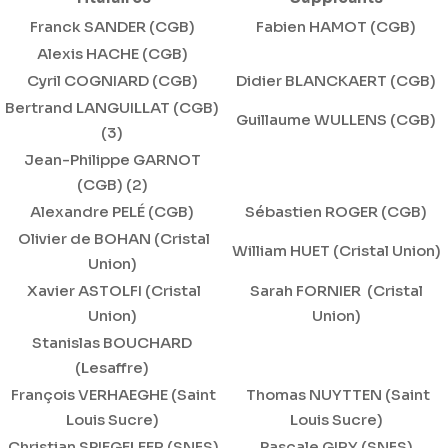
Franck SANDER (CGB)
Fabien HAMOT (CGB)
Alexis HACHE (CGB)
Cyril COGNIARD (CGB)
Didier BLANCKAERT (CGB)
Bertrand LANGUILLAT (CGB)
Guillaume WULLENS (CGB)
(3)
Jean-Philippe GARNOT
(CGB) (2)
Alexandre PELÉ (CGB)
Sébastien ROGER (CGB)
Olivier de BOHAN (Cristal
William HUET (Cristal Union)
Union)
Xavier ASTOLFI (Cristal
Sarah FORNIER (Cristal
Union)
Union)
Stanislas BOUCHARD
(Lesaffre)
François VERHAEGHE (Saint
Thomas NUYTTEN (Saint
Louis Sucre)
Louis Sucre)
Christian SPIEGELEER (SNFS)
Pascale GIRY (SNFS)