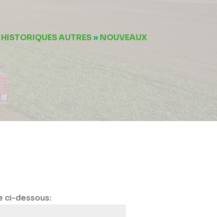
»
HISTORIQUES AUTRES
»
NOUVEAUX
e ci-dessous: