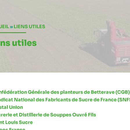
EIL
»
LIENS UTILES
ns utiles
fédération Générale des planteurs de Betterave (CGB)
dicat National des Fabricants de Sucre de France (SNF
stal Union
rerie et Distillerie de Souppes Ouvré Fils
nt Louis Sucre
eos France