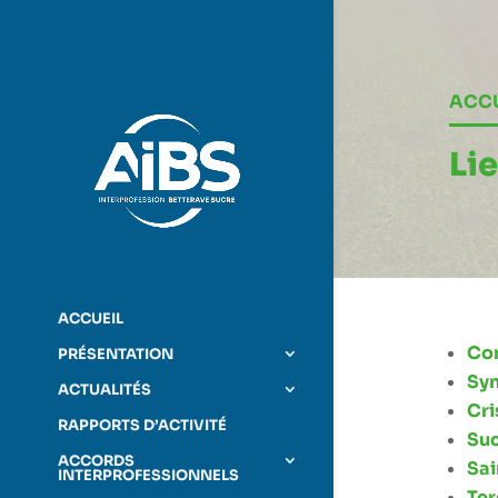
Lecteur
vidéo
ACCU
Lie
ACCUEIL
Con
PRÉSENTATION
Syn
ACTUALITÉS
Cri
RAPPORTS D’ACTIVITÉ
Suc
ACCORDS
Sai
INTERPROFESSIONNELS
Ter